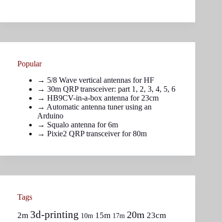
Popular
→
5/8 Wave vertical antennas for HF
→ 30m QRP transceiver: part
1
,
2
,
3
,
4
,
5
,
6
→
HB9CV-in-a-box antenna for 23cm
→
Automatic antenna tuner using an
Arduino
→
Squalo antenna for 6m
→
Pixie2 QRP transceiver for 80m
Tags
3d-printing
20m
2m
15m
23cm
10m
17m