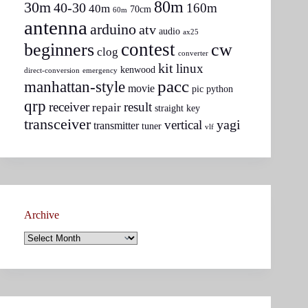
80m
30m
40-30
160m
40m
70cm
60m
antenna
arduino
atv
audio
ax25
contest
beginners
cw
clog
converter
kit
linux
kenwood
direct-conversion
emergency
pacc
manhattan-style
movie
pic
python
qrp
receiver
result
repair
straight key
transceiver
yagi
vertical
transmitter
tuner
vlf
Archive
Archive